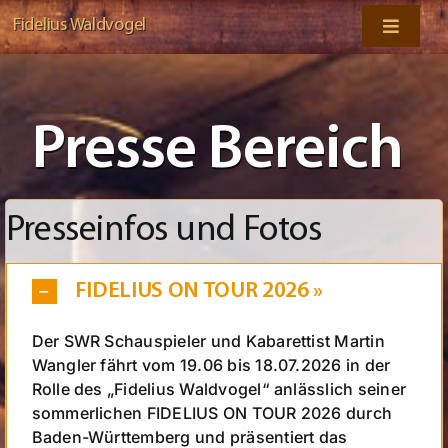
Zum
Fidelius Waldvogel
Toggle
Inhalt
Navigati
springen
Startseite
Presse Bereich
Tickets
on TOUR
Presseinfos und Fotos
Programme
FIDELIUS ON TOUR 2026 »
Der SWR Schauspieler und Kabarettist Martin
Presse
Wangler fährt vom 19.06 bis 18.07.2026 in der
Rolle des „Fidelius Waldvogel“ anlässlich seiner
Lädele
sommerlichen FIDELIUS ON TOUR 2026 durch
Baden-Württemberg und präsentiert das