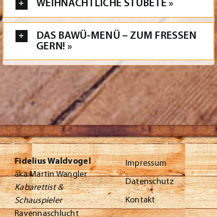
WEIHNACHTLICHE STUBETE »
DAS BAWÜ-MENÜ – ZUM FRESSEN
GERN! »
Fidelius Waldvogel
Impressum
aka Martin Wangler
Datenschutz
Kabarettist &
Kontakt
Schauspieler
Ravennaschlucht