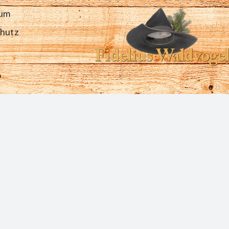
sum
chutz