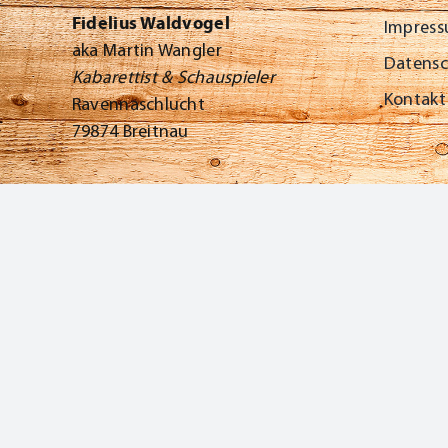
Fidelius Waldvogel
Impres
aka Martin Wangler
Datens
Kabarettist & Schauspieler
Kontakt
Ravennaschlucht
79874 Breitnau