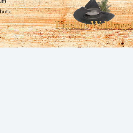
sum
chutz