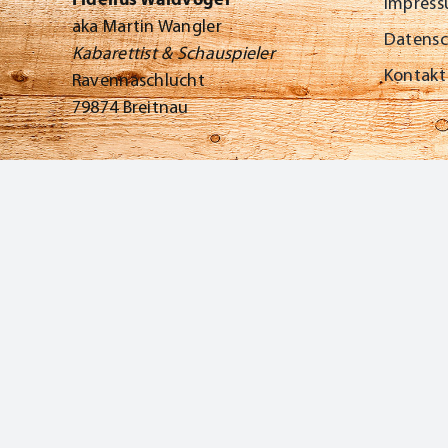
Fidelius Waldvogel
Impres
aka Martin Wangler
Datens
Kabarettist & Schauspieler
Kontakt
Ravennaschlucht
79874 Breitnau