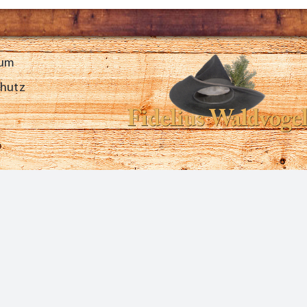
sum
chutz