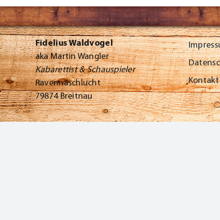
Fidelius Waldvogel
Impres
aka Martin Wangler
Datens
Kabarettist & Schauspieler
Kontakt
Ravennaschlucht
79874 Breitnau