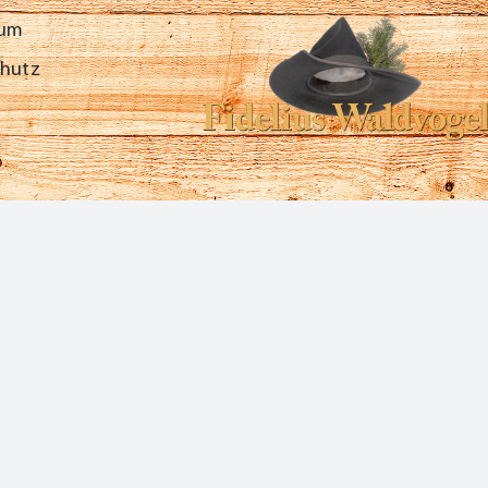
sum
chutz