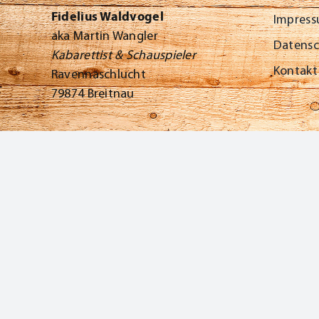
Fidelius Waldvogel
Impres
aka Martin Wangler
Datens
Kabarettist & Schauspieler
Kontakt
Ravennaschlucht
79874 Breitnau